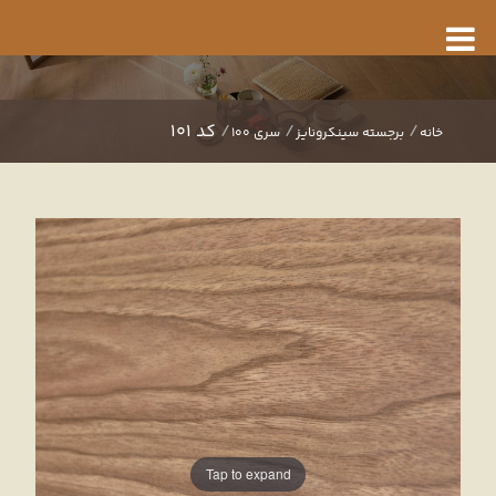
کد 101
خانه
برجسته سینکرونایز
سری 100
Tap to expand