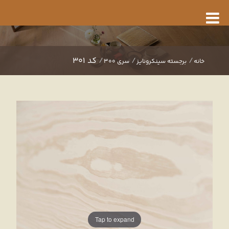
کد 301
خانه
برجسته سینکرونایز
سری 300
Tap to expand