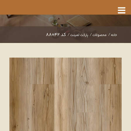
کد 88042
خانه
محصولات
پارکت لمینت